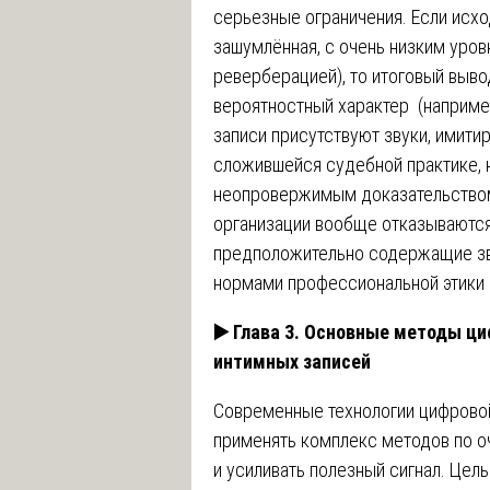
серьезные ограничения. Если исхо
зашумлённая, с очень низким уров
реверберацией), то итоговый выво
вероятностный характер (наприме
записи присутствуют звуки, имити
сложившейся судебной практике, 
неопровержимым доказательством 
организации вообще отказываются 
предположительно содержащие зву
нормами профессиональной этики 
▶️
Глава 3. Основные методы ци
интимных записей
Современные технологии цифровой
применять комплекс методов по о
и усиливать полезный сигнал. Цел