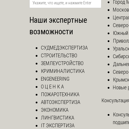
Город 
Москов
Центра
Наши экспертные
Северо
возможности
Южный 
Привол
СУДМЕДЭКСПЕРТИЗА
Уральск
СТРОИТЕЛЬСТВО
Сибирс
ЗЕМЛЕУСТРОЙСТВО
Дальне
КРИМИНАЛИСТИКА
Северо
ENGENEERING
Крымск
О Ц Е Н К А
Новые 
ПОЖАРОТЕХНИКА
Консультация
АВТОЭКСПЕРТИЗА
ЭКОНОМИКА
Консул
ЛИНГВИСТИКА
подшип
IT ЭКСПЕРТИЗА