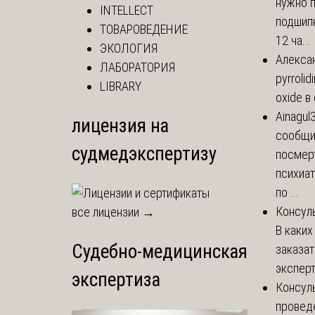
нужно 
INTELLECT
подшипн
ТОВАРОВЕДЕНИЕ
12 ча...
ЭКОЛОГИЯ
Алекса
ЛАБОРАТОРИЯ
pyrrolid
LIBRARY
oxide в
Ainagul
лицензия на
сообщит
судмедэкспертизу
посмер
психиа
по ...
Консул
все лицензии →
В каких
Судебно-медицинская
заказа
эксперт
экспертиза
Консул
провед