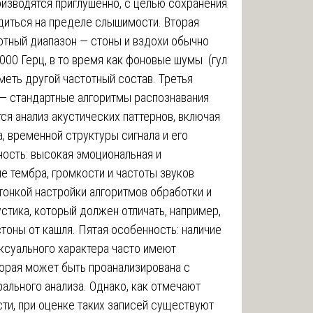
оизводятся приглушённо, с целью сохранения
одиться на пределе слышимости. Вторая
отный диапазон — стоны и вздохи обычно
1000 Герц, в то время как фоновые шумы (гул
меть другой частотный состав. Третья
 — стандартные алгоритмы распознавания
ся анализ акустических паттернов, включая
а, временной структуры сигнала и его
ность: высокая эмоциональная и
е тембра, громкости и частоты звуков
тонкой настройки алгоритмов обработки и
стика, который должен отличать, например,
стоны от кашля. Пятая особенность: наличие
ксуального характера часто имеют
орая может быть проанализирована с
ального анализа. Однако, как отмечают
ти, при оценке таких записей существуют