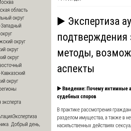
Москва
ская область
льный округ
▶️ Экспертиза а
-Западный
округ
подтверждения 
жский округ
ий округ
методы, возмож
кий округ
восточный
аспекты
-Кавказский
ий округ
▶️
Введение: Почему интимные 
регионы
судебных споров
 эксперта
В практике рассмотрения граждан
ьтация
Экспертиза
разделом имущества, а также в н
ника. Добрый день,
насильственных действиях сексуал