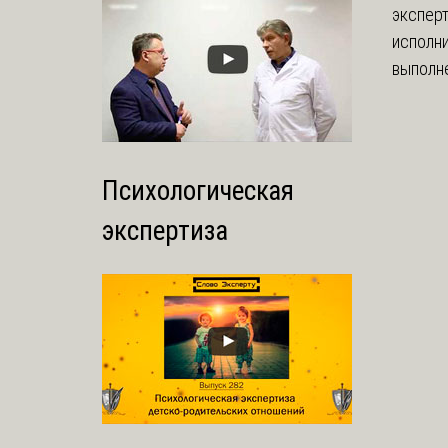
экспер
исполни
выполне
Психологическая
экспертиза