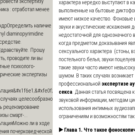
провести экспертизу
характера нередко выступают в ка
ика : отработал менее
выполненные на бытовые диктофон
имеют низкое качество. Фоновые 
ндр
Определить наличие
звуки и акустические искажения 
inyl diaminopyrimidine
недостаточной для однозначного в
 средстве.
когда предметом доказывания явл
Здравствуйте. Прошу
сексуального характера (стоны, в
ь, проводите ли вы
постельного белья, звуки поцелуев
тные психолого-
такие звуки часто имеют невысок
трические экспертизы
шумом. В таких случаях возникает
профессиональной
экспертизе а
ьтация
&#x1f6e1;&#xfe0f;
секса
. Данная статья посвящена
 случаях целесообразно
звуковой информации, методам ци
ть рецензирование
использования интимных аудиозапи
изы смарт-...
ограничениям и возможностям так
ьтация
Можно ли в ходе
▶️
Глава 1. Что такое фоноскопи
ения почерковедческой