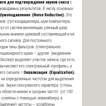
иси для подтверждения звуков секса
с
изводимых результатов. К числу основных
Шумоподавление (Noise Reduction).
Это
ов (гул кондиционера, шум компьютера,
ул от систем вентиляции, уличный шум).
льном анализе шумовой составляющей и её
ого сигнала. Для постоянного
одни типы фильтров (спектральное
стационарного шума — другие (медианная
 Эксперт выделяет участок записи, где есть
 вычисляет его спектральный «профиль», а
его сигнала. •
Эквализация (Equalization).
и на определённых частотах для выделения
в. Звуки сексуального характера (стоны,
 области низких и средних частот (от 100
ь усилены с помощью эквалайзера, а
(шипение) частоты — ослаблены.