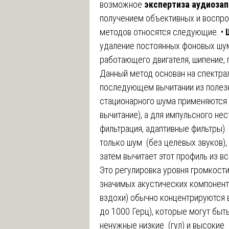
возможное
экспертиза аудиозап
получением объективных и воспро
методов относятся следующие. •
удаление постоянных фоновых шум
работающего двигателя, шипение, г
Данный метод основан на спектра
последующем вычитании из полезн
стационарного шума применяются 
вычитание), а для импульсного не
фильтрация, адаптивные фильтры).
только шум (без целевых звуков),
затем вычитает этот профиль из вс
Это регулировка уровня громкост
значимых акустических компоненто
вздохи) обычно концентрируются в
до 1000 Герц), которые могут быт
ненужные низкие (гул) и высокие 