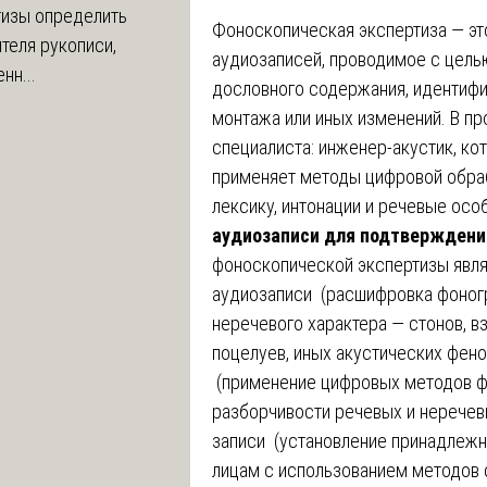
тизы определить
Фоноскопическая экспертиза — эт
теля рукописи,
аудиозаписей, проводимое с цель
нн...
дословного содержания, идентифи
монтажа или иных изменений. В п
специалиста: инженер-акустик, ко
применяет методы цифровой обрабо
лексику, интонации и речевые осо
аудиозаписи для подтверждения
фоноскопической экспертизы явля
аудиозаписи (расшифровка фоног
неречевого характера — стонов, в
поцелуев, иных акустических фено
(применение цифровых методов ф
разборчивости речевых и неречевы
записи (установление принадлежн
лицам с использованием методов с