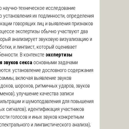
о научно-техническое исследование
ю установления их подлинности, определения
кации говорящих лиц и выявления признаков
роцессе экспертизы обычно участвуют два
торый анализирует звуковую визуализацию и
тки, и лингвист, который оценивает
бенности. В контексте
экспертизы
 звуков секса
основными задачами
ются: установление дословного содержания
раммы, включая выявление звуков
здохов, шорохов, ритмичных ударов, звуков
менов); улучшение качества записи
ильтрации и шумоподавления для повышения
х сигналов); идентификация участников
ости голосов и иных звуков конкретным
пектрального и лингвистического анализа);