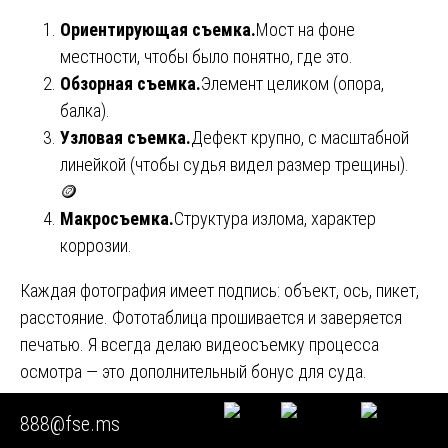
Ориентирующая съемка.
Мост на фоне
местности, чтобы было понятно, где это.
Обзорная съемка.
Элемент целиком (опора,
балка).
Узловая съемка.
Дефект крупно, с масштабной
линейкой (чтобы судья видел размер трещины).
🪙
Макросъемка.
Структура излома, характер
коррозии.
Каждая фотография имеет подпись: объект, ось, пикет,
расстояние. Фототаблица прошивается и заверяется
печатью. Я всегда делаю видеосъемку процесса
осмотра — это дополнительный бонус для суда.
Глава 16. 🏗️ Особые случаи: мосты в зоне
888@fse.ms