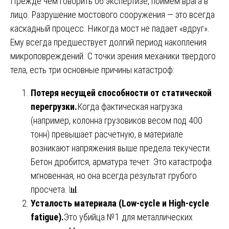
Прежде чем говорить об экспертизе, поймем врага в
лицо. Разрушение мостового сооружения — это всегда
каскадный процесс. Никогда мост не падает «вдруг».
Ему всегда предшествует долгий период накопления
микроповреждений. С точки зрения механики твердого
тела, есть три основные причины катастроф:
Потеря несущей способности от статической
перегрузки.
Когда фактическая нагрузка
(например, колонна грузовиков весом под 400
тонн) превышает расчетную, в материале
возникают напряжения выше предела текучести.
Бетон дробится, арматура течет. Это катастрофа
мгновенная, но она всегда результат грубого
просчета. 📊
Усталость материала (Low-cycle и High-cycle
fatigue).
Это убийца №1 для металлических