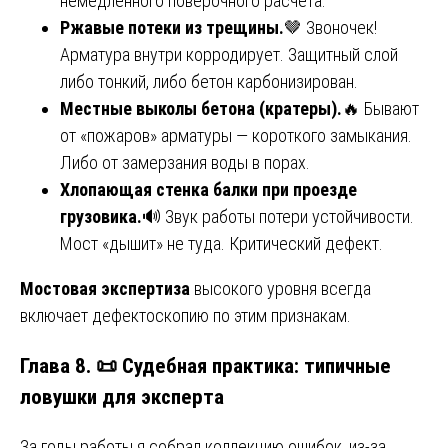
немедленного поверочного расчета.
Ржавые потеки из трещины.
🤎 Звоночек!
Арматура внутри корродирует. Защитный слой
либо тонкий, либо бетон карбонизирован.
Местные выколы бетона (кратеры).
🔥 Бывают
от «пожаров» арматуры — короткого замыкания.
Либо от замерзания воды в порах.
Хлопающая стенка балки при проезде
грузовика.
🔊 Звук работы потери устойчивости.
Мост «дышит» не туда. Критический дефект.
Мостовая экспертиза
высокого уровня всегда
включает дефектоскопию по этим признакам.
Глава 8. 📜 Судебная практика: типичные
ловушки для эксперта
За годы работы я собрал коллекцию ошибок, из-за