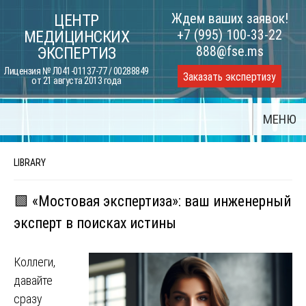
Skip
Ждем ваших заявок!
ЦЕНТР
to
+7 (995) 100-33-22
МЕДИЦИНСКИХ
content
888@fse.ms
ЭКСПЕРТИЗ
Лицензия № Л041-01137-77 / 00288849
Заказать экспертизу
от 21 августа 2013 года
МЕНЮ
LIBRARY
🟩 «Мостовая экспертиза»: ваш инженерный
эксперт в поисках истины
Коллеги,
давайте
сразу