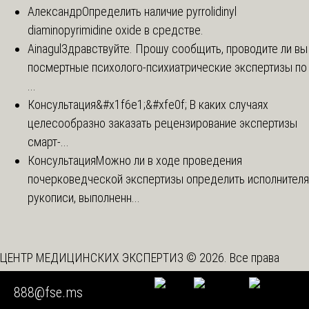
Александр
Определить наличие pyrrolidinyl
diaminopyrimidine oxide в средстве.
Ainagul
Здравствуйте. Прошу сообщить, проводите ли вы
посмертные психолого-психиатрические экспертизы по
...
Консультация
&#x1f6e1;&#xfe0f; В каких случаях
целесообразно заказать рецензирование экспертизы
смарт-...
Консультация
Можно ли в ходе проведения
почерковедческой экспертизы определить исполнителя
рукописи, выполненн...
ЦЕНТР МЕДИЦИНСКИХ ЭКСПЕРТИЗ © 2026. Все права
защищены
888@fse.ms
Вышестоящая организация -
Союз "Федерация Судебных