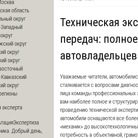
Москва
ская область
льный округ
Техническая эк
-Западный
округ
передач: полное
жский округ
ий округ
автовладельцев
кий округ
восточный
Уважаемые читатели, автомобилист
-Кавказский
сталкивается с вопросами диагнос
ий округ
лица команды профессиональных э
регионы
вам наиболее полное и структури
 эксперта
проведению технической эксперти
автомобили оснащаются все боле
ьтация
Экспертиза
«механик» до высокотехнологичны
ника. Добрый день,
потребность в объективной, грамо