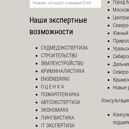
Город 
Москов
Центра
Наши экспертные
Северо
возможности
Южный 
Привол
СУДМЕДЭКСПЕРТИЗА
Уральск
СТРОИТЕЛЬСТВО
Сибирс
ЗЕМЛЕУСТРОЙСТВО
Дальне
КРИМИНАЛИСТИКА
Северо
ENGENEERING
Крымск
О Ц Е Н К А
Новые 
ПОЖАРОТЕХНИКА
Консультация
АВТОЭКСПЕРТИЗА
ЭКОНОМИКА
Консул
ЛИНГВИСТИКА
подшип
IT ЭКСПЕРТИЗА