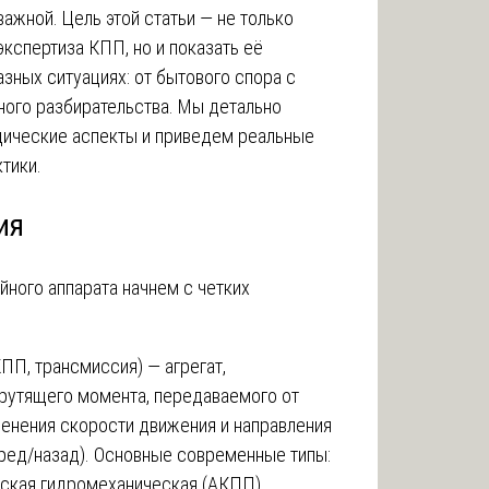
важной. Цель этой статьи — не только
экспертиза КПП, но и показать её
зных ситуациях: от бытового спора с
ого разбирательства. Мы детально
дические аспекты и приведем реальные
тики.
ия
ного аппарата начнем с четких
ПП, трансмиссия) — агрегат,
рутящего момента, передаваемого от
менения скорости движения и направления
еред/назад). Основные современные типы:
ская гидромеханическая (АКПП),