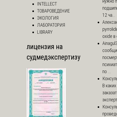
нужно 
INTELLECT
подшипн
ТОВАРОВЕДЕНИЕ
12 ча...
ЭКОЛОГИЯ
Алекса
ЛАБОРАТОРИЯ
pyrrolid
LIBRARY
oxide в
Ainagul
лицензия на
сообщит
судмедэкспертизу
посмер
психиа
по ...
Консул
В каких
заказа
эксперт
Консул
провед