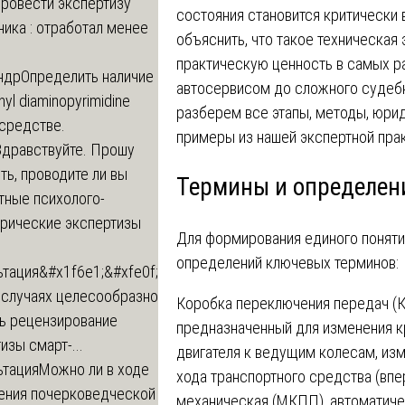
провести экспертизу
состояния становится критически 
ика : отработал менее
объяснить, что такое техническая 
практическую ценность в самых ра
ндр
Определить наличие
автосервисом до сложного судебн
inyl diaminopyrimidine
разберем все этапы, методы, юри
 средстве.
примеры из нашей экспертной прак
Здравствуйте. Прошу
ь, проводите ли вы
Термины и определен
тные психолого-
трические экспертизы
Для формирования единого понятий
определений ключевых терминов:
ьтация
&#x1f6e1;&#xfe0f;
 случаях целесообразно
Коробка переключения передач (К
ть рецензирование
предназначенный для изменения к
изы смарт-...
двигателя к ведущим колесам, из
ьтация
Можно ли в ходе
хода транспортного средства (вп
ения почерковедческой
механическая (МКПП), автоматиче