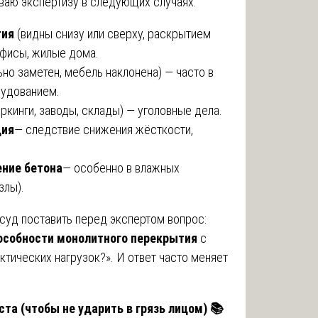
ваю экспертизу в следующих случаях:
тия
(видны снизу или сверху, раскрытием
офисы, жилые дома.
ьно заметен, мебель наклонена) — часто в
удованием.
ркинги, заводы, склады) — уголовные дела.
ция
— следствие снижения жёсткости,
ение бетона
— особенно в влажных
злы).
 суд поставить перед экспертом вопрос:
особности монолитного перекрытия
с
тических нагрузок?». И ответ часто меняет
та (чтобы не ударить в грязь лицом)
📚