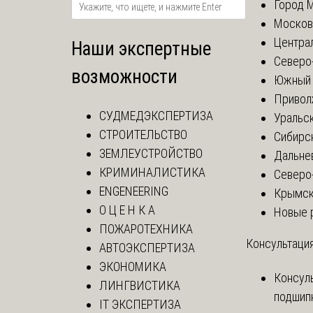
Город 
Москов
Центра
Наши экспертные
Северо
возможности
Южный 
Привол
СУДМЕДЭКСПЕРТИЗА
Уральск
СТРОИТЕЛЬСТВО
Сибирс
ЗЕМЛЕУСТРОЙСТВО
Дальне
КРИМИНАЛИСТИКА
Северо
ENGENEERING
Крымск
О Ц Е Н К А
Новые 
ПОЖАРОТЕХНИКА
Консультация
АВТОЭКСПЕРТИЗА
ЭКОНОМИКА
Консул
ЛИНГВИСТИКА
подшип
IT ЭКСПЕРТИЗА