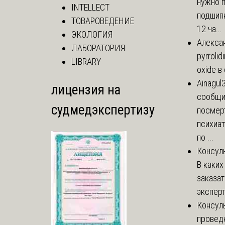
нужно 
INTELLECT
подшипн
ТОВАРОВЕДЕНИЕ
12 ча...
ЭКОЛОГИЯ
Алекса
ЛАБОРАТОРИЯ
pyrrolid
LIBRARY
oxide в
Ainagul
лицензия на
сообщит
судмедэкспертизу
посмер
психиа
по ...
Консул
В каких
заказа
эксперт
Консул
провед