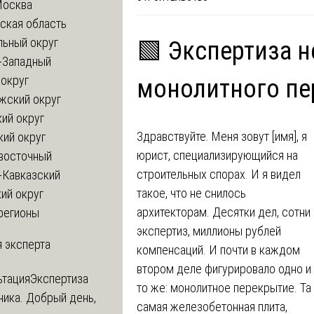
Москва
ская область
льный округ
🟩 Экспертиза 
-Западный
округ
монолитного пе
жский округ
ий округ
Здравствуйте. Меня зовут [имя], я
кий округ
юрист, специализирующийся на
восточный
строительных спорах. И я видел
-Кавказский
такое, что не снилось
ий округ
архитекторам. Десятки дел, сотни
регионы
экспертиз, миллионы рублей
 эксперта
компенсаций. И почти в каждом
втором деле фигурировало одно и
ьтация
Экспертиза
то же: монолитное перекрытие. Та
ника. Добрый день,
самая железобетонная плита,