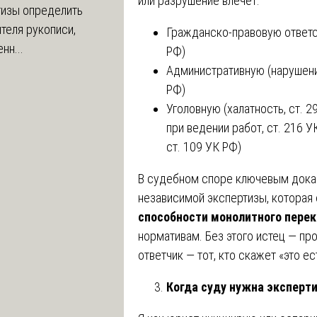
или разрушение влечёт:
тизы определить
теля рукописи,
Гражданско-правовую ответс
нн...
РФ)
Административную (нарушение
РФ)
Уголовную (халатность, ст. 
при ведении работ, ст. 216 
ст. 109 УК РФ)
В судебном споре ключевым дока
независимой экспертизы, котора
способности монолитного пере
нормативам. Без этого истец — про
ответчик — тот, кто скажет «это ес
Когда суду нужна эксперт