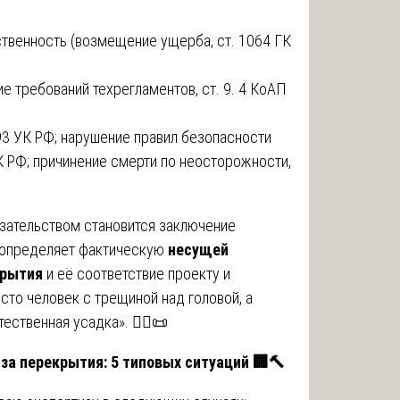
твенность (возмещение ущерба, ст. 1064 ГК
 требований техрегламентов, ст. 9. 4 КоАП
293 УК РФ; нарушение правил безопасности
УК РФ; причинение смерти по неосторожности,
зательством становится заключение
я определяет фактическую
несущей
крытия
и её соответствие проекту и
сто человек с трещиной над головой, а
тественная усадка». 🧑‍⚖️📜
иза перекрытия: 5 типовых ситуаций
🏢🔨