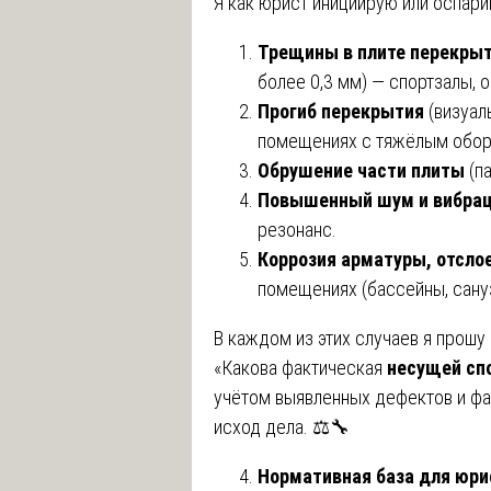
Я как юрист инициирую или оспари
Трещины в плите перекры
более 0,3 мм) — спортзалы, 
Прогиб перекрытия
(визуал
помещениях с тяжёлым обор
Обрушение части плиты
(па
Повышенный шум и вибра
резонанс.
Коррозия арматуры, отсло
помещениях (бассейны, сану
В каждом из этих случаев я прошу
«Какова фактическая
несущей сп
учётом выявленных дефектов и фак
исход дела. ⚖️🔧
Нормативная база для юрис