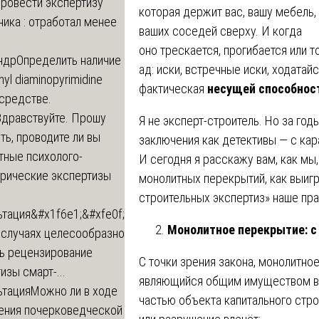
провести экспертизу
которая держит вас, вашу мебель,
ика : отработал менее
ваших соседей сверху. И когда
оно трескается, прогибается или 
ндр
Определить наличие
ад: иски, встречные иски, ходатай
inyl diaminopyrimidine
фактическая
несущей способнос
 средстве.
Здравствуйте. Прошу
Я не эксперт-строитель. Но за год
ь, проводите ли вы
заключения как детективы — с кар
тные психолого-
И сегодня я расскажу вам, как мы
трические экспертизы
монолитных перекрытий, как выиг
строительных экспертиз» наше пр
ьтация
&#x1f6e1;&#xfe0f;
Монолитное перекрытие: с
 случаях целесообразно
ть рецензирование
С точки зрения закона, монолитно
изы смарт-...
являющийся общим имуществом в 
ьтация
Можно ли в ходе
частью объекта капитального стро
ения почерковедческой