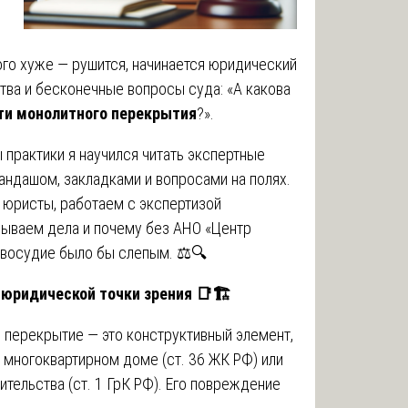
того хуже — рушится, начинается юридический
ства и бесконечные вопросы суда: «А какова
ти монолитного перекрытия
?».
ы практики я научился читать экспертные
андашом, закладками и вопросами на полях.
, юристы, работаем с экспертизой
рываем дела и почему без АНО «Центр
авосудие было бы слепым. ⚖️🔍
 юридической точки зрения
📑🏗
е перекрытие — это конструктивный элемент,
многоквартирном доме (ст. 36 ЖК РФ) или
ительства (ст. 1 ГрК РФ). Его повреждение