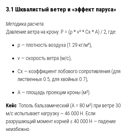
3.1 Шквалистый ветер и «эффект паруса»
Методика расчета
:
Давление ветра на крону: P = (ρ * v² * Cx * A) / 2, где:
ρ — плотность воздуха (1.29 кг/м³),
v — скорость ветра (м/с),
Cx — коэффициент лобового сопротивления (для
лиственных 0.5, для хвойных 0.7),
A — площадь проекции кроны (м²).
Кейс
: Тополь бальзамический (A = 80 м²) при ветре 30
м/с испытывает нагрузку ~ 46 000 Н. Если
разрушающий момент корней ≤ 40 000 Н — падение
неизбежно.