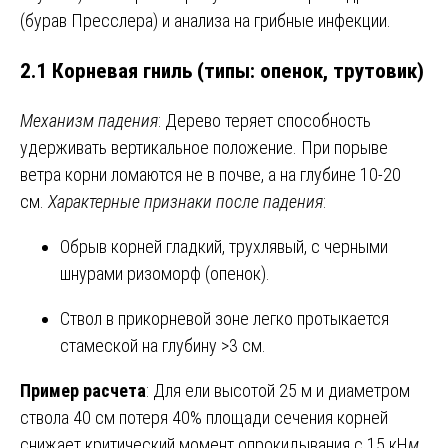
(бурав Пресслера) и анализа на грибные инфекции.
2.1 Корневая гниль (типы: опенок, трутовик)
Механизм падения
: Дерево теряет способность
удерживать вертикальное положение. При порыве
ветра корни ломаются не в почве, а на глубине 10-20
см.
Характерные признаки после падения
:
Обрыв корней гладкий, трухлявый, с черными
шнурами ризоморф (опенок).
Ствол в прикорневой зоне легко протыкается
стамеской на глубину >3 см.
Пример расчета
: Для ели высотой 25 м и диаметром
ствола 40 см потеря 40% площади сечения корней
снижает критический момент опрокидывания с 15 кН
м