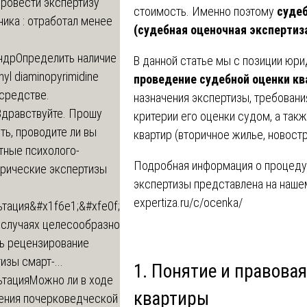
провести экспертизу
стоимость. Именно поэтому
судеб
ика : отработал менее
(судебная оценочная экспертиз
ндр
Определить наличие
В данной статье мы с позиции юр
inyl diaminopyrimidine
проведение судебной оценки к
 средстве.
назначения экспертизы, требовани
Здравствуйте. Прошу
критерии его оценки судом, а так
ь, проводите ли вы
квартир (вторичное жилье, новост
тные психолого-
Подробная информация о процеду
трические экспертизы
экспертизы представлена на наше
expertiza.ru/c/ocenka/
ьтация
&#x1f6e1;&#xfe0f;
 случаях целесообразно
ть рецензирование
изы смарт-...
1. Понятие и правова
ьтация
Можно ли в ходе
квартиры
ения почерковедческой