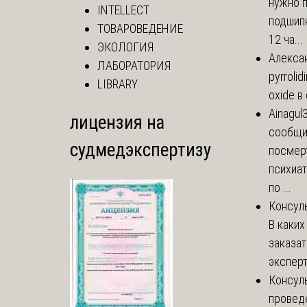
нужно 
INTELLECT
подшипн
ТОВАРОВЕДЕНИЕ
12 ча...
ЭКОЛОГИЯ
Алекса
ЛАБОРАТОРИЯ
pyrrolid
LIBRARY
oxide в
Ainagul
лицензия на
сообщит
судмедэкспертизу
посмер
психиа
по ...
Консул
В каких
заказа
эксперт
Консул
провед