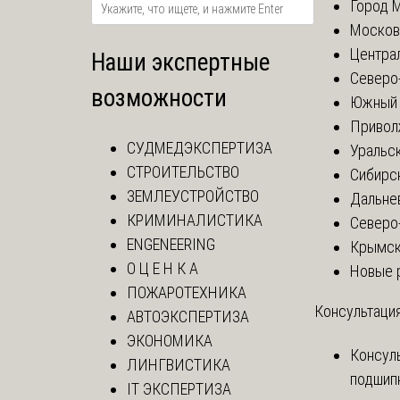
Город 
Москов
Центра
Наши экспертные
Северо
возможности
Южный 
Привол
СУДМЕДЭКСПЕРТИЗА
Уральск
СТРОИТЕЛЬСТВО
Сибирс
ЗЕМЛЕУСТРОЙСТВО
Дальне
КРИМИНАЛИСТИКА
Северо
ENGENEERING
Крымск
О Ц Е Н К А
Новые 
ПОЖАРОТЕХНИКА
Консультация
АВТОЭКСПЕРТИЗА
ЭКОНОМИКА
Консул
ЛИНГВИСТИКА
подшип
IT ЭКСПЕРТИЗА