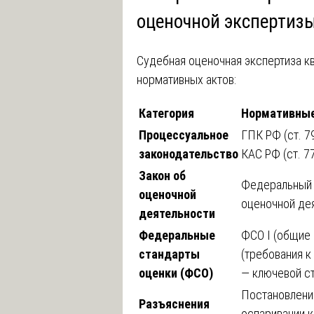
оценочной экспертиз
Судебная оценочная экспертиза к
нормативных актов:
Категория
Нормативны
Процессуальное
ГПК РФ (ст. 79,
законодательство
КАС РФ (ст. 77
Закон об
Федеральный 
оценочной
оценочной де
деятельности
Федеральные
ФСО I (общие 
стандарты
(требования к
оценки (ФСО)
— ключевой ст
Постановлени
Разъяснения
оспаривании 