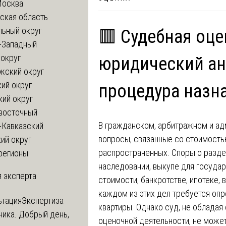
Москва
ская область
льный округ
🟥 Судебная оце
-Западный
округ
юридический ан
жский округ
ий округ
процедура назн
кий округ
восточный
В гражданском, арбитражном и а
-Кавказский
вопросы, связанные со стоимость
ий округ
распространенных. Споры о разде
регионы
наследовании, выкупе для госуда
 эксперта
стоимости, банкротстве, ипотеке,
каждом из этих дел требуется оп
ьтация
Экспертиза
квартиры. Однако суд, не обладая
ника. Добрый день,
оценочной деятельности, не може