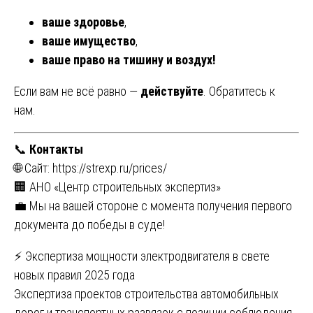
ваше здоровье
,
ваше имущество
,
ваше право на тишину и воздух!
Если вам не всё равно —
действуйте
. Обратитесь к
нам.
📞
Контакты
🌐 Сайт:
https://strexp.ru/prices/
🏢 АНО «Центр строительных экспертиз»
💼 Мы на вашей стороне с момента получения первого
документа до победы в суде!
Навигация
⚡ Экспертиза мощности электродвигателя в свете
новых правил 2025 года
по
Экспертиза проектов строительства автомобильных
дорог и транспортных развязок с позиции соблюдения