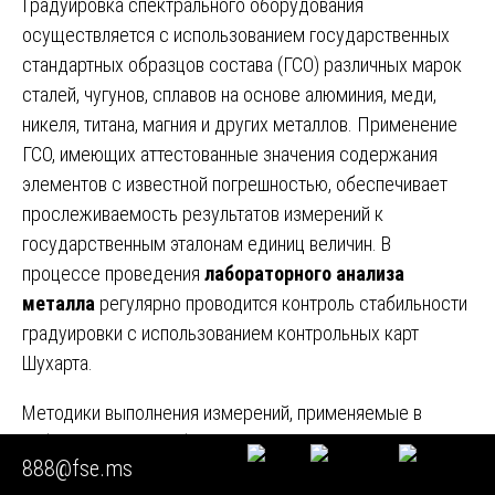
Градуировка спектрального оборудования
осуществляется с использованием государственных
стандартных образцов состава (ГСО) различных марок
сталей, чугунов, сплавов на основе алюминия, меди,
никеля, титана, магния и других металлов. Применение
ГСО, имеющих аттестованные значения содержания
элементов с известной погрешностью, обеспечивает
прослеживаемость результатов измерений к
государственным эталонам единиц величин. В
процессе проведения
лабораторного анализа
металла
регулярно проводится контроль стабильности
градуировки с использованием контрольных карт
Шухарта.
Методики выполнения измерений, применяемые в
лаборатории, разработаны в соответствии с
888@fse.ms
требованиями ГОСТ Р 8.563 и аттестованы в