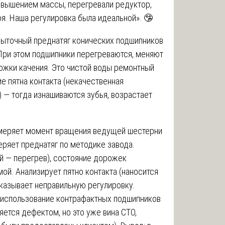
евышением массы, перегревали редуктор,
я. Наша регулировка была идеальной». 🤥
быточный преднатяг конических подшипников
 При этом подшипники перегреваются, меняют
ожки качения. Это чистой воды ремонтный
 пятна контакта (некачественная
 — тогда изнашиваются зубья, возрастает
меряет момент вращения ведущей шестерни
еряет преднатяг по методике завода.
й — перегрев), состояние дорожек
мой. Анализирует пятно контакта (наносится
казывает неправильную регулировку.
о использование контрафактных подшипников
яется дефектом, но это уже вина СТО,