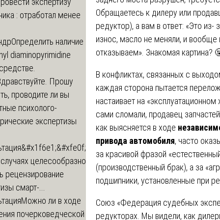
провести экспертизу
Обращаетесь к дилеру или продавц
ика : отработал менее
редуктор), а вам в ответ: «Это из
износ, масло не меняли, и вообще
ндр
Определить наличие
отказываем». Знакомая картина? 
inyl diaminopyrimidine
 средстве.
В конфликтах, связанных с выходо
Здравствуйте. Прошу
каждая сторона пытается перелож
ь, проводите ли вы
настаивает на «эксплуатационном 
тные психолого-
сами сломали, продавец запчастей 
трические экспертизы
как выясняется в ходе
независим
привода автомобиля
, часто оказ
ьтация
&#x1f6e1;&#xfe0f;
за красивой фразой «естественны
 случаях целесообразно
(производственный брак), а за «
ть рецензирование
подшипники, установленные при ре
изы смарт-...
ьтация
Можно ли в ходе
Союз «Федерация судебных экспер
ения почерковедческой
редукторах. Мы видели, как дилер