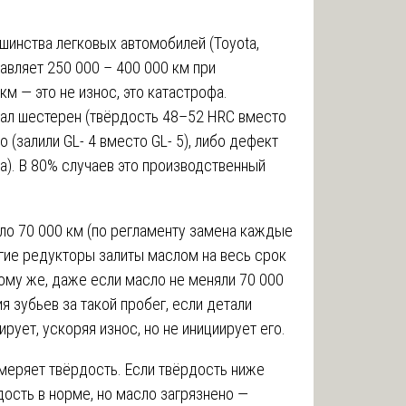
шинства легковых автомобилей (Toyota,
тавляет 250 000 – 400 000 км при
м — это не износ, это катастрофа.
кал шестерен (твёрдость 48–52 HRC вместо
 (залили GL- 4 вместо GL- 5), либо дефект
та). В 80% случаев это производственный
ло 70 000 км (по регламенту замена каждые
ногие редукторы залиты маслом на весь срок
ому же, даже если масло не меняли 70 000
я зубьев за такой пробег, если детали
рует, ускоряя износ, но не инициирует его.
меряет твёрдость. Если твёрдость ниже
дость в норме, но масло загрязнено —