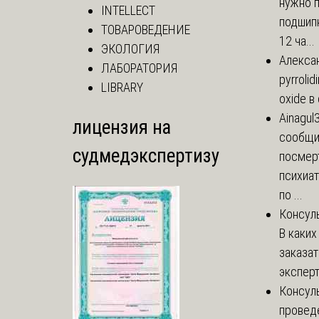
нужно 
INTELLECT
подшипн
ТОВАРОВЕДЕНИЕ
12 ча...
ЭКОЛОГИЯ
Алекса
ЛАБОРАТОРИЯ
pyrrolid
LIBRARY
oxide в
Ainagul
лицензия на
сообщит
судмедэкспертизу
посмер
психиа
по ...
Консул
В каких
заказа
эксперт
Консул
провед