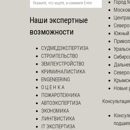
Город 
Москов
Центра
Наши экспертные
Северо
возможности
Южный 
Привол
СУДМЕДЭКСПЕРТИЗА
Уральск
СТРОИТЕЛЬСТВО
Сибирс
ЗЕМЛЕУСТРОЙСТВО
Дальне
КРИМИНАЛИСТИКА
Северо
ENGENEERING
Крымск
О Ц Е Н К А
Новые 
ПОЖАРОТЕХНИКА
Консультация
АВТОЭКСПЕРТИЗА
ЭКОНОМИКА
Консул
ЛИНГВИСТИКА
подшип
IT ЭКСПЕРТИЗА