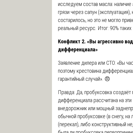
исследуем состав масла: наличие 
грязи через сапун (эксплуатация),
состарилось, но это не могло при
реальный ресурс. Итог: 90% таки
Конфликт 2. «Вы агрессивно во
дифференциала»
Заявление дилера или СТО: «Вы ча
поэтому крестовина дифференциал
гарантийный случай». 😠
Правда: Да, пробуксовка создаёт
дифференциала рассчитана на эти 
внедорожник или мощный заднепри
обычной пробуксовке (в снегу, на л
(перекал), либо конструктивный не
была ли пробуксовка первопричин