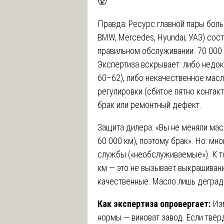
😤
Правда: Ресурс главной пары боль
BMW, Mercedes, Hyundai, УАЗ) сос
правильном обслуживании. 70 000 к
Экспертиза вскрывает: либо недо
60–62), либо некачественное масло
регулировки (сбитое пятно контак
брак или ремонтный дефект.
Защита дилера: «Вы не меняли мас
60 000 км), поэтому брак». Но: м
службы («необслуживаемые»). К т
км — это не вызывает выкрашивани
качественные. Масло лишь дегради
Как экспертиза опровергает:
Из
нормы — виноват завод. Если твёр