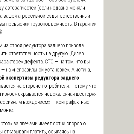
у автозапчастей (если недавно меняли
- за вашей агрессивной езды, естественный
 вы превысили грузоподъёмность. В гарантии

м из строя редуктора заднего привода,
ить ответственность на другую. Дилер
характере» дефекта, СТО — на том, что вы
— на «неправильной установке». А истина,
ой экспертизы редуктора заднего
ывается на стороне потребителя. Потому что
й износ» скрывается недокаленная шестерня
агрессивным вождением» — контрафактные
монте.
тов» за плечами имеет сотни споров о
ы отказывали платить, ссылаясь на