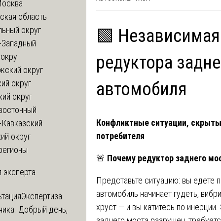
Москва
ская область
льный округ
🟩 Независимая
-Западный
округ
редуктора задн
жский округ
ий округ
автомобиля
кий округ
восточный
Конфликтные ситуации, скрыты
-Кавказский
потребителя
ий округ
регионы
🚨
Почему редуктор заднего мо
 эксперта
Представьте ситуацию: вы едете п
автомобиль начинает гудеть, вибр
ьтация
Экспертиза
хруст — и вы катитесь по инерции.
ника. Добрый день,
заднего моста разрушен, требуетс