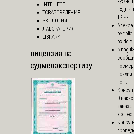
нужно 
INTELLECT
подшипн
ТОВАРОВЕДЕНИЕ
12 ча...
ЭКОЛОГИЯ
Алекса
ЛАБОРАТОРИЯ
pyrrolid
LIBRARY
oxide в
Ainagul
лицензия на
сообщит
судмедэкспертизу
посмер
психиа
по ...
Консул
В каких
заказа
эксперт
Консул
провед