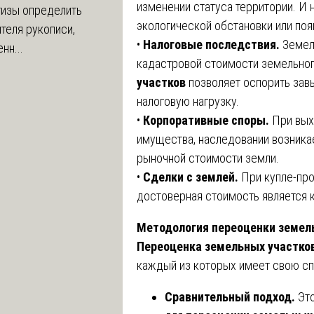
изменении статуса территории. И 
тизы определить
экологической обстановки или по
теля рукописи,
•
Налоговые последствия.
Земель
нн...
кадастровой стоимости земельног
участков
позволяет оспорить зав
налоговую нагрузку.
•
Корпоративные споры.
При выхо
имущества, наследовании возника
рыночной стоимости земли.
•
Сделки с землей.
При купле-про
достоверная стоимость является 
Методология переоценки земел
Переоценка земельных участко
каждый из которых имеет свою сп
Сравнительный подход.
Эт