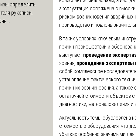
исчисляется миллионами, а иногда
тизы определить
эксплуатация сопряжена с высоки
теля рукописи,
риском возникновения аварийных 
нн...
производство и повлечь значитель
В таких условиях ключевым инстр
причин происшествий и обоснован
выступает
проведение экспертиз
зрения,
проведение экспертизы 
собой комплексное исследователь
установление фактического техни
причин их возникновения, а также
остаточной стоимости объектов с
диагностики, материаловедения и 
Актуальность темы обусловлена н
стоимостью оборудования, что дел
убытках особенно значимыми для 