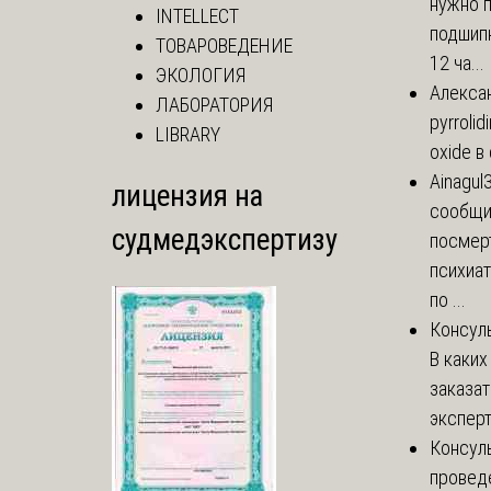
нужно 
INTELLECT
подшипн
ТОВАРОВЕДЕНИЕ
12 ча...
ЭКОЛОГИЯ
Алекса
ЛАБОРАТОРИЯ
pyrrolid
LIBRARY
oxide в
Ainagul
лицензия на
сообщит
судмедэкспертизу
посмер
психиа
по ...
Консул
В каких
заказа
эксперт
Консул
провед