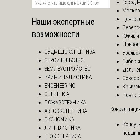
Город 
Москов
Центра
Наши экспертные
Северо
возможности
Южный 
Привол
СУДМЕДЭКСПЕРТИЗА
Уральск
СТРОИТЕЛЬСТВО
Сибирс
ЗЕМЛЕУСТРОЙСТВО
Дальне
КРИМИНАЛИСТИКА
Северо
ENGENEERING
Крымск
О Ц Е Н К А
Новые 
ПОЖАРОТЕХНИКА
Консультация
АВТОЭКСПЕРТИЗА
ЭКОНОМИКА
Консул
ЛИНГВИСТИКА
подшип
IT ЭКСПЕРТИЗА