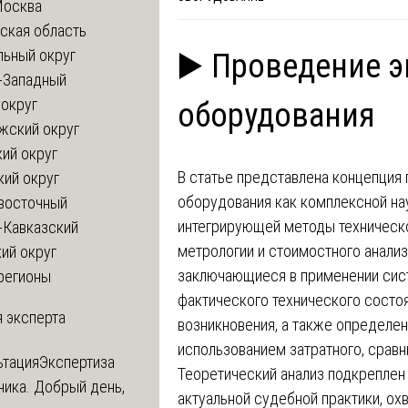
Москва
ская область
льный округ
▶️ Проведение 
-Западный
округ
оборудования
жский округ
ий округ
В статье представлена концепция
кий округ
оборудования как комплексной на
восточный
интегрирующей методы техническо
-Кавказский
метрологии и стоимостного анализ
ий округ
заключающиеся в применении сис
регионы
фактического технического состоя
 эксперта
возникновения, а также определе
использованием затратного, сравн
ьтация
Экспертиза
Теоретический анализ подкреплен
ника. Добрый день,
актуальной судебной практики, ох