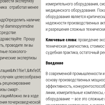
провести экспертизу
измерительного оборудования, си
ика : отработал менее
медицинского оборудования. Пока
оборудования является критичес
ндр
Определить наличие
надежности производственных акт
inyl diaminopyrimidine
и разрешения сложных технически
 средстве.
Здравствуйте. Прошу
Ключевые слова:
проведение экс
ь, проводите ли вы
техническая диагностика, стоимос
тные психолого-
судебная практика, остаточный ре
трические экспертизы
Введение
ьтация
&#x1f6e1;&#xfe0f;
В современной промышленности и
 случаях целесообразно
основу производственных мощност
ть рецензирование
эффективность, конкурентоспособ
изы смарт-...
линии, измерительные комплексы,
ьтация
Можно ли в ходе
оборудование — все это сложные
ения почерковедческой