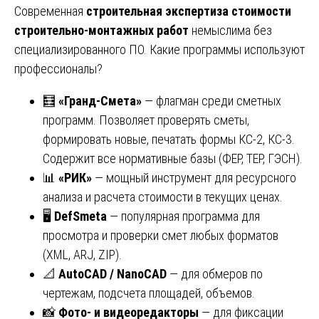
Современная
строительная экспертиза стоимости
строительно-монтажных работ
немыслима без
специализированного ПО. Какие программы используют
профессионалы?
🧮
«Гранд-Смета»
— флагман среди сметных
программ. Позволяет проверять сметы,
формировать новые, печатать формы КС-2, КС-3.
Содержит все нормативные базы (ФЕР, ТЕР, ГЭСН).
📊
«РИК»
— мощный инструмент для ресурсного
анализа и расчета стоимости в текущих ценах.
🖥️
DefSmeta
— популярная программа для
просмотра и проверки смет любых форматов
(XML, ARJ, ZIP).
📐
AutoCAD / NanoCAD
— для обмеров по
чертежам, подсчета площадей, объемов.
📸
Фото- и видеоредакторы
— для фиксации