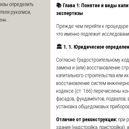
тизы определить
📚
Глава 1: Понятие и виды кап
теля рукописи,
экспертизы
нн...
Прежде чем перейти к процедуре 
что именно подлежит исследовани
🏛
️ 1. 1. Юридическое определ
Согласно Градостроительному коде
замена и (или) восстановление ст
капитального строительства или их
восстановление систем инженерн
кодексе (ст. 166) перечислены ко
фасадов, фундаментов, подвалов,
установка общедомовых приборов
Отличие от реконструкции:
при 
здания (надстройка, пристройка), 