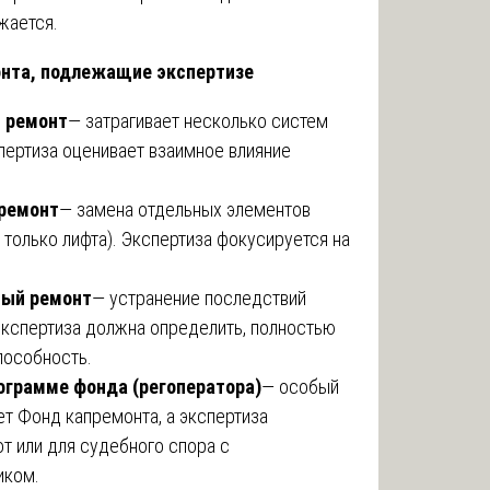
ижается.
монта, подлежащие экспертизе
 ремонт
— затрагивает несколько систем
пертиза оценивает взаимное влияние
ремонт
— замена отдельных элементов
и только лифта). Экспертиза фокусируется на
ный ремонт
— устранение последствий
Экспертиза должна определить, полностью
пособность.
ограмме фонда (регоператора)
— особый
ет Фонд капремонта, а экспертиза
т или для судебного спора с
иком.