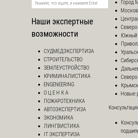
Город 
Москов
Центра
Наши экспертные
Северо
возможности
Южный 
Привол
СУДМЕДЭКСПЕРТИЗА
Уральск
СТРОИТЕЛЬСТВО
Сибирс
ЗЕМЛЕУСТРОЙСТВО
Дальне
КРИМИНАЛИСТИКА
Северо
ENGENEERING
Крымск
О Ц Е Н К А
Новые 
ПОЖАРОТЕХНИКА
Консультация
АВТОЭКСПЕРТИЗА
ЭКОНОМИКА
Консул
ЛИНГВИСТИКА
подшип
IT ЭКСПЕРТИЗА