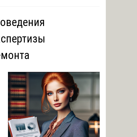
роведения
кспертизы
емонта