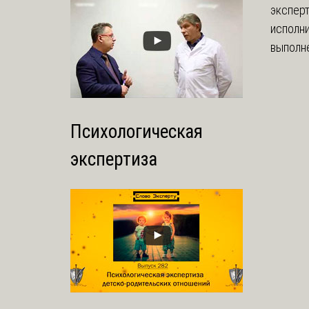
экспер
исполни
выполне
Психологическая
экспертиза