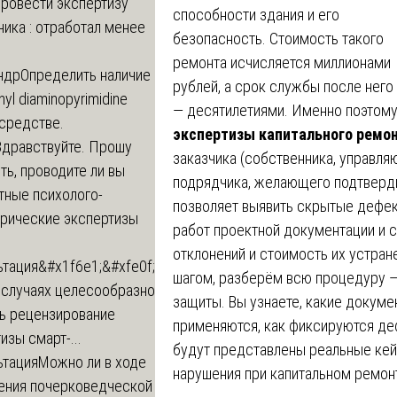
провести экспертизу
способности здания и его
ика : отработал менее
безопасность. Стоимость такого
ремонта исчисляется миллионами
ндр
Определить наличие
рублей, а срок службы после него
inyl diaminopyrimidine
— десятилетиями. Именно поэтом
 средстве.
экспертизы капитального ремо
Здравствуйте. Прошу
заказчика (собственника, управля
ь, проводите ли вы
подрядчика, желающего подтверди
тные психолого-
позволяет выявить скрытые дефек
трические экспертизы
работ проектной документации и 
отклонений и стоимость их устране
ьтация
&#x1f6e1;&#xfe0f;
шагом, разберём всю процедуру —
 случаях целесообразно
защиты. Вы узнаете, какие докум
ть рецензирование
применяются, как фиксируются деф
изы смарт-...
будут представлены реальные кей
ьтация
Можно ли в ходе
нарушения при капитальном ремонт
ения почерковедческой