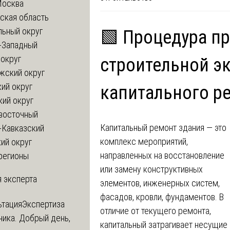
Москва
ская область
льный округ
🟩 Процедура п
-Западный
округ
строительной э
жский округ
ий округ
капитального р
кий округ
восточный
Капитальный ремонт здания — это
-Кавказский
комплекс мероприятий,
ий округ
направленных на восстановление
регионы
или замену конструктивных
 эксперта
элементов, инженерных систем,
фасадов, кровли, фундаментов. В
ьтация
Экспертиза
отличие от текущего ремонта,
ника. Добрый день,
капитальный затрагивает несущие