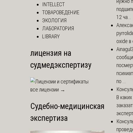
нужно 
INTELLECT
подшипн
ТОВАРОВЕДЕНИЕ
12 ча...
ЭКОЛОГИЯ
Алекса
ЛАБОРАТОРИЯ
pyrrolid
LIBRARY
oxide в
Ainagul
лицензия на
сообщит
судмедэкспертизу
посмер
психиа
по ...
Консул
все лицензии →
В каких
Судебно-медицинская
заказа
эксперт
экспертиза
Консул
провед