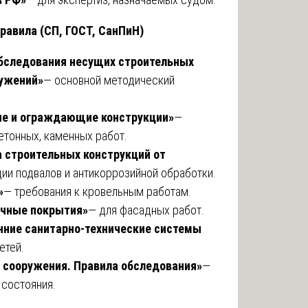
равила (СП, ГОСТ, СанПиН)
обследования несущих строительных
ружений»
— основной методический
щие и ограждающие конструкции»
—
етонных, каменных работ.
а строительных конструкций от
ии подвалов и антикоррозийной обработки.
»
— требования к кровельным работам.
лочные покрытия»
— для фасадных работ.
енние санитарно-технические системы
етей.
и сооружения. Правила обследования»
—
 состояния.