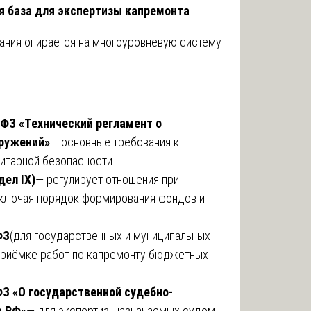
я база для экспертизы капремонта
ания опирается на многоуровневую систему
ФЗ «Технический регламент о
оружений»
— основные требования к
нитарной безопасности.
ел IX)
— регулирует отношения при
включая порядок формирования фондов и
ФЗ
(для государственных и муниципальных
 приёмке работ по капремонту бюджетных
З «О государственной судебно-
в РФ»
— для экспертиз, назначаемых судом.