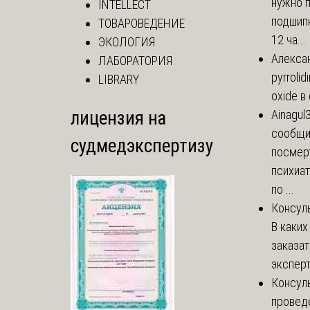
нужно 
INTELLECT
подшипн
ТОВАРОВЕДЕНИЕ
12 ча...
ЭКОЛОГИЯ
Алекса
ЛАБОРАТОРИЯ
pyrrolid
LIBRARY
oxide в
лицензия на
Ainagul
сообщит
судмедэкспертизу
посмер
психиа
по ...
Консул
В каких
заказа
эксперт
Консул
провед