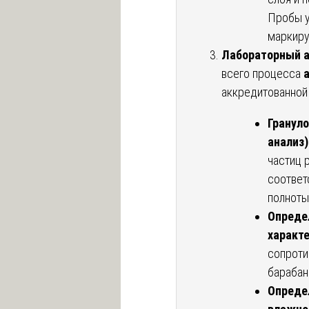
Пробы у
маркиру
Лабораторный а
всего процесса
аккредитованной
Гранул
анализ)
частиц 
соответ
полноты
Опреде
характе
сопроти
барабан
Опреде