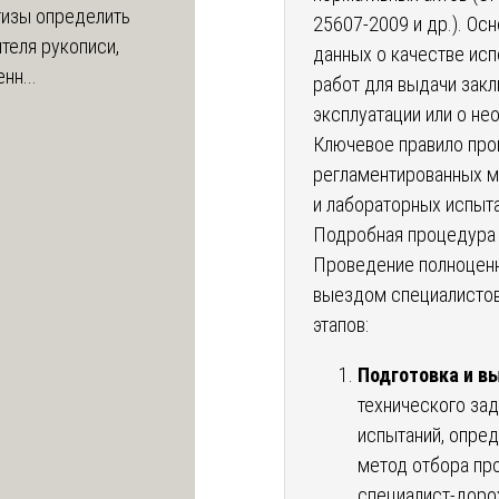
тизы определить
25607-2009 и др.). Ос
теля рукописи,
данных о качестве исп
нн...
работ для выдачи закл
эксплуатации или о не
Ключевое правило пр
регламентированных ме
и лабораторных испыта
Подробная процедура 
Проведение полноцен
выездом специалистов
этапов:
Подготовка и вы
технического за
испытаний, опре
метод отбора про
специалист-дор