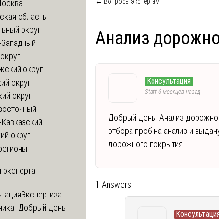
← Вопросы экспертам
Москва
ская область
льный округ
Анализ дорожно
-Западный
округ
жский округ
Консультация
ий округ
Staff
6 месяцев назад
кий округ
восточный
Добрый день. Анализ дорожно
-Кавказский
отбора проб на анализ и выда
ий округ
дорожного покрытия.
регионы
 эксперта
1 Answers
ьтация
Экспертиза
ника. Добрый день,
Консультация