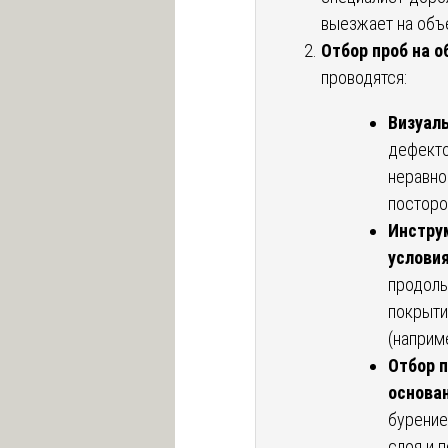
выезжает на объ
Отбор проб на о
проводятся:
Визуаль
дефекто
неравно
посторо
Инстру
условия
продоль
покрыти
(наприме
Отбор 
основан
бурение
слоя и 