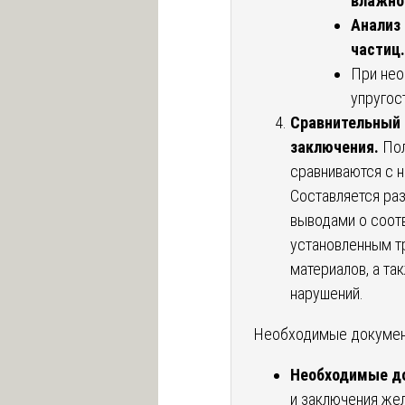
влажно
Анализ
частиц.
При нео
упругос
Сравнительный 
заключения.
Пол
сравниваются с н
Составляется ра
выводами о соотв
установленным тр
материалов, а т
нарушений.
Необходимые документ
Необходимые д
и заключения же