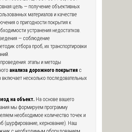
новная цель — получение объективных
ользованных материалов и качестве
ючения о пригодности покрытия к
обходимости устранения недостатков.
оведения — соблюдение
тодик отбора проб, их транспортировки
ний.
проведения: этапы и методы
ного
анализа дорожного покрытия
с
 включает несколько последовательных
езд на объект.
На основе вашего
дания мы формируем программу
деляем необходимое количество точек и
б (шурфирование, кернование). Наш
ожник с необходимым оборудованием