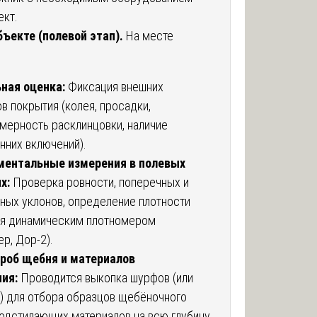
ект.
бъекте (полевой этап).
На месте
ная оценка:
Фиксация внешних
в покрытия (колея, просадки,
мерность расклинцовки, наличие
нних включений).
ментальные измерения в полевых
х:
Проверка ровности, поперечных и
ных уклонов, определение плотности
я динамическим плотномером
р, Дор-2).
проб щебня и материалов
ия:
Проводится выкопка шурфов (или
) для отбора образцов щебёночного
подстилающих материалов на всю глубину.