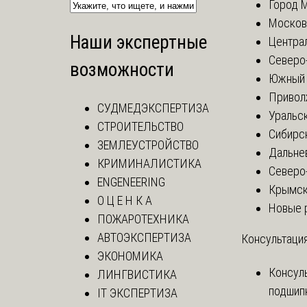
Город 
Москов
Наши экспертные
Центра
Северо
возможности
Южный 
Привол
СУДМЕДЭКСПЕРТИЗА
Уральск
СТРОИТЕЛЬСТВО
Сибирс
ЗЕМЛЕУСТРОЙСТВО
Дальне
КРИМИНАЛИСТИКА
Северо
ENGENEERING
Крымск
О Ц Е Н К А
Новые 
ПОЖАРОТЕХНИКА
АВТОЭКСПЕРТИЗА
Консультация
ЭКОНОМИКА
Консул
ЛИНГВИСТИКА
подшип
IT ЭКСПЕРТИЗА