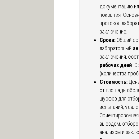
документацию ил
покрытия. Основ
протокол лабора
заключение.
Сроки:
Общий сро
лабораторный
ан
заключения, сос
рабочих дней
. 
(количества проб
Стоимость:
Цена
от площади обсле
шурфов для отбо
испытаний, удале
Ориентировочная
выездом, отборо
анализом и закл