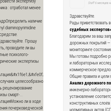
провести экспертизу
Staff
6 месяцев н
ика : отработал менее
Здравствуйте.
ндр
Определить наличие
Рады приветствовать в
inyl diaminopyrimidine
судебных экспертов
 средстве.
Благодарим за ваш за
Здравствуйте. Прошу
дорожных покрытий — 
ь, проводите ли вы
мониторинге состояния
тные психолого-
Мы готовы подробно р
трические экспертизы
и лабораторных исслед
коммерческое предло
ьтация
&#x1f6e1;&#xfe0f;
Общие правила и цели 
 случаях целесообразно
Анализ дорожного п
ть рецензирование
инженерно-лабораторн
изы смарт-...
установление соответ
ьтация
Можно ли в ходе
конструктивных слоёв
ения почерковедческой
нормативных актов (СП