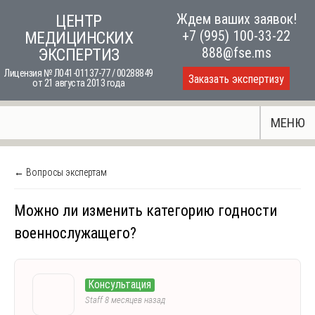
Skip
Ждем ваших заявок!
ЦЕНТР
to
+7 (995) 100-33-22
МЕДИЦИНСКИХ
content
888@fse.ms
ЭКСПЕРТИЗ
Лицензия № Л041-01137-77 / 00288849
Заказать экспертизу
от 21 августа 2013 года
МЕНЮ
← Вопросы экспертам
Можно ли изменить категорию годности
военнослужащего?
Консультация
Staff
8 месяцев назад