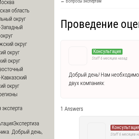
← Вопросы экспертам
Москва
ская область
льный округ
Проведение оце
-Западный
округ
жский округ
Консультация
ий округ
Staff
6 месяцев назад
кий округ
восточный
Добрый день! Нам необходимо 
-Кавказский
двух компаниях:
ий округ
регионы
 эксперта
1 Answers
ьтация
Экспертиза
Консультация
ника. Добрый день,
Staff
6 месяцев н