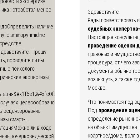
провести экспертизу
ика : отработал менее
Здравствуйте.
Рады приветствовать в
ндр
Определить наличие
судебных экспертов
inyl diaminopyrimidine
Настоящая консультац
 средстве.
проведение оценки д
Здравствуйте. Прошу
правовых и имуществен
ь, проводите ли вы
процедура, от чего зав
тные психолого-
документы обычно тре
трические экспертизы
возникнуть, а также г
Москве.
ьтация
&#x1f6e1;&#xfe0f;
Что понимается под оц
 случаях целесообразно
Под
проведение оцен
ть рецензирование
определение рыночной
изы смарт-...
на объект имущества. 
ьтация
Можно ли в ходе
квартире/доме, доля в
ения почерковедческой