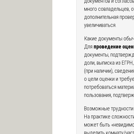
документов и согласов
много совладельцев, о
дополнительная провер
увеличиваться.
Какие документы обы
Для
проведение оцен
документы, подтвержд
доли, выписка из ЕГРН
(при наличии), сведен
о цели оценки и требу
потребоваться материа
пользования, подтверж
Возможные трудности
На практике сложности
может быть «невидимо
выделить комнату/час