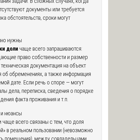
ания задачи. В сложных случаях, когда
тсутствуют документы или требуется
ка обстоятельств, сроки могут
чно нужны
ки доли
чаще всего запрашиваются:
ающие право собственности и размер
, техническая документация на объект
ия об обременениях, а также информация
емой дате. Если речь о споре — могут
лы дела, переписка, сведения о порядке
дения факта проживания и т.п.
 и нюансы
 чаще всего связаны с тем, что доля
й» в реальном пользовании (невозможно
ть помещения), между совладельцами