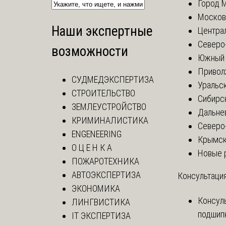
Город 
Москов
Наши экспертные
Центра
Северо
возможности
Южный 
Привол
СУДМЕДЭКСПЕРТИЗА
Уральск
СТРОИТЕЛЬСТВО
Сибирс
ЗЕМЛЕУСТРОЙСТВО
Дальне
КРИМИНАЛИСТИКА
Северо
ENGENEERING
Крымск
О Ц Е Н К А
Новые 
ПОЖАРОТЕХНИКА
АВТОЭКСПЕРТИЗА
Консультация
ЭКОНОМИКА
Консул
ЛИНГВИСТИКА
подшип
IT ЭКСПЕРТИЗА