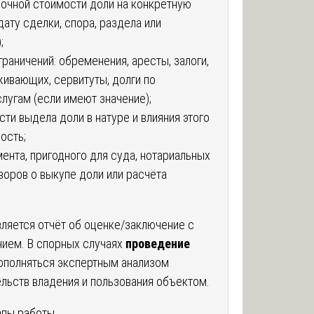
очной стоимости доли на конкретную
дату сделки, спора, раздела или
;
граничений: обременения, аресты, залоги,
ивающих, сервитуты, долги по
лугам (если имеют значение);
ти выдела доли в натуре и влияния этого
ость;
ента, пригодного для суда, нотариальных
воров о выкупе доли или расчёта
ляется отчёт об оценке/заключение с
нием. В спорных случаях
проведение
полняться экспертным анализом
льств владения и пользования объектом.
апы работы