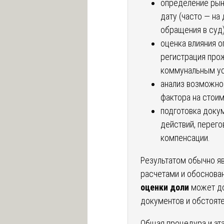
определение рын
дату (часто — на 
обращения в суд)
оценка влияния о
регистрация прож
коммунальным ус
анализ возможнос
фактора на стоим
подготовка докум
действий, перего
компенсации.
Результатом обычно яв
расчетами и обоснова
оценки доли
может до
документов и обстояте
Общая процедура и эт