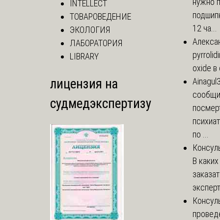
нужно 
INTELLECT
подшипн
ТОВАРОВЕДЕНИЕ
12 ча...
ЭКОЛОГИЯ
Алекса
ЛАБОРАТОРИЯ
pyrrolid
LIBRARY
oxide в
лицензия на
Ainagul
сообщит
судмедэкспертизу
посмер
психиа
по ...
Консул
В каких
заказа
эксперт
Консул
провед