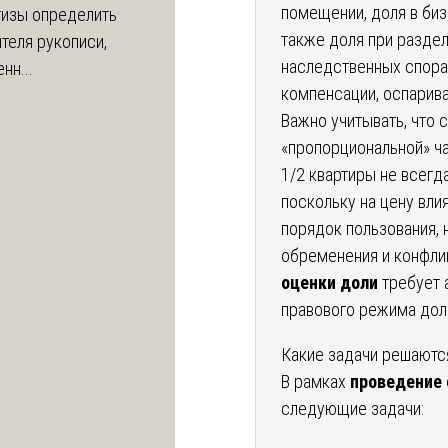
помещении, доля в би
тизы определить
также доля при разде
теля рукописи,
наследственных спора
нн...
компенсации, оспарива
Важно учитывать, что 
«пропорциональной» ча
1/2 квартиры не всегд
поскольку на цену вли
порядок пользования, 
обременения и конфли
оценки доли
требует а
правового режима дол
Какие задачи решаютс
В рамках
проведение 
следующие задачи: