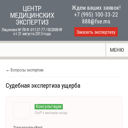
Skip
Ждем ваших заявок!
ЦЕНТР
to
+7 (995) 100-33-22
МЕДИЦИНСКИХ
content
888@fse.ms
ЭКСПЕРТИЗ
Лицензия № Л041-01137-77 / 00288849
Заказать экспертизу
от 21 августа 2013 года
МЕНЮ
← Вопросы экспертам
Судебная экспертиза ущерба
Консультация
Staff
6 месяцев назад
Здравствуйте!