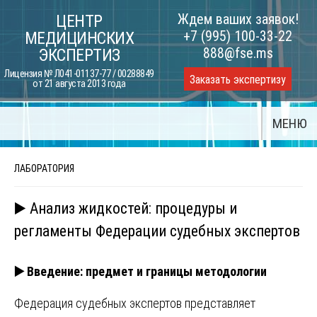
Skip
Ждем ваших заявок!
ЦЕНТР
to
+7 (995) 100-33-22
МЕДИЦИНСКИХ
content
888@fse.ms
ЭКСПЕРТИЗ
Лицензия № Л041-01137-77 / 00288849
Заказать экспертизу
от 21 августа 2013 года
МЕНЮ
ЛАБОРАТОРИЯ
▶️ Анализ жидкостей: процедуры и
регламенты Федерации судебных экспертов
▶️
Введение: предмет и границы методологии
Федерация судебных экспертов представляет