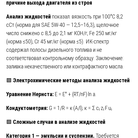
причине выхода двигателя из строя
Анализ жидкостей
показал: вязкость при 100°C 8,2
сСт (норма для SAE 5W-40 — 12,5–16,3), щелочное
число снижено с 8,5 до 2,1 мг КОН/г, Fe 250 мг/кг
(норма ≤50), Cr 45 мг/кг (норма ≤5). ИК-спектр
содержал полосы дизельного топлива и не
соответствовал контрольному образцу. Заключение:
заливка некачественного или контрафактного масла.
🟩
Электрохимические методы анализа жидкостей
Уравнение Нернста:
E = E° + (RT/nF)·ln a.
Кондуктометрия:
G = 1/R = κ·(A/l); κ = Σ cᵢ·zᵢ·F·uᵢ.
🟩
Сложные случаи в анализе жидкостей
Категория 1 — эмульсии и суспензии.
Требуется