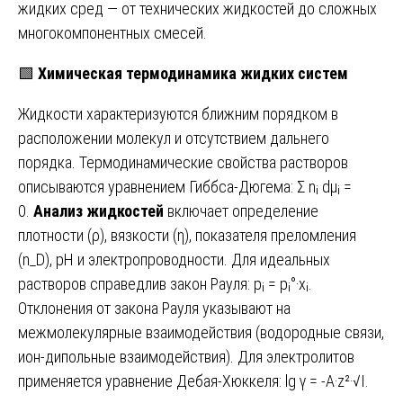
жидких сред — от технических жидкостей до сложных
многокомпонентных смесей.
🟩
Химическая термодинамика жидких систем
Жидкости характеризуются ближним порядком в
расположении молекул и отсутствием дальнего
порядка. Термодинамические свойства растворов
описываются уравнением Гиббса-Дюгема: Σ nᵢ dμᵢ =
0.
Анализ жидкостей
включает определение
плотности (ρ), вязкости (η), показателя преломления
(n_D), pH и электропроводности. Для идеальных
растворов справедлив закон Рауля: pᵢ = pᵢ°·xᵢ.
Отклонения от закона Рауля указывают на
межмолекулярные взаимодействия (водородные связи,
ион-дипольные взаимодействия). Для электролитов
применяется уравнение Дебая-Хюккеля: lg γ = -A·z²·√I.