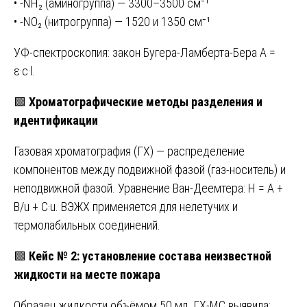
• -NH₂ (аминогруппа) — 3300–3500 см⁻¹
• -NO₂ (нитрогруппа) — 1520 и 1350 см⁻¹
УФ-спектроскопия: закон Бугера-Ламберта-Бера A =
ε·c·l.
🟩
Хроматографические методы разделения и
идентификации
Газовая хроматография (ГХ) — распределение
компонентов между подвижной фазой (газ-носитель) и
неподвижной фазой. Уравнение Ван-Деемтера: H = A +
B/u + C·u. ВЭЖХ применяется для нелетучих и
термолабильных соединений.
🟩
Кейс № 2: установление состава неизвестной
жидкости на месте пожара
Образец жидкости объёмом 50 мл. ГХ-МС выявила: