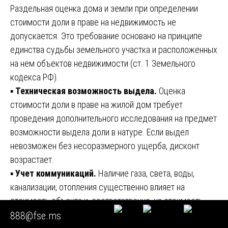
Раздельная оценка дома и земли при определении
стоимости доли в праве на недвижимость не
допускается. Это требование основано на принципе
единства судьбы земельного участка и расположенных
на нем объектов недвижимости (ст. 1 Земельного
кодекса РФ).
▪️
Техническая возможность выдела.
Оценка
стоимости доли в праве на жилой дом требует
проведения дополнительного исследования на предмет
возможности выдела доли в натуре. Если выдел
невозможен без несоразмерного ущерба, дисконт
возрастает.
▪️
Учет коммуникаций.
Наличие газа, света, воды,
канализации, отопления существенно влияет на
стоимость объекта и, соответственно, на стоимость
доли в праве на недвижимость. Если один из
888@fse.ms